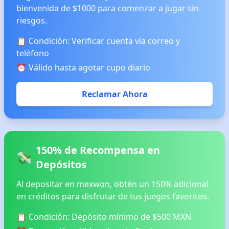
bienvenida de $1000 para comenzar a jugar sin
riesgos.
📋 Condición: Verificar cuenta vía correo y
teléfono
⏰ Válido hasta agotar cupo diario
Reclamar Ahora
150% de Recompensa en
💸
Depósitos
Al depositar en mexwon, obtén un 150% adicional
en créditos para disfrutar de tus juegos favoritos.
📋 Condición: Depósito mínimo de $500 MXN