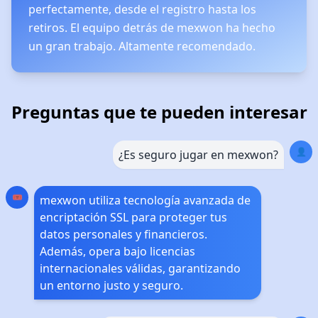
perfectamente, desde el registro hasta los
retiros. El equipo detrás de mexwon ha hecho
un gran trabajo. Altamente recomendado.
Preguntas que te pueden interesar
👤
¿Es seguro jugar en mexwon?
🎟️
mexwon utiliza tecnología avanzada de
encriptación SSL para proteger tus
datos personales y financieros.
Además, opera bajo licencias
internacionales válidas, garantizando
un entorno justo y seguro.