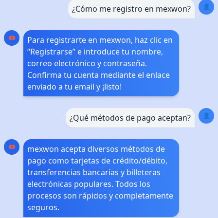
👤
¿Cómo me registro en mexwon?
🎟️
Para registrarte en mexwon, haz clic en
“Registrarse” e introduce tu nombre,
correo electrónico y contraseña.
Confirma tu cuenta mediante el enlace
enviado a tu email y ¡listo!
👤
¿Qué métodos de pago aceptan?
🎟️
mexwon acepta diversos métodos de
pago como tarjetas de crédito/débito,
transferencias bancarias y billeteras
electrónicas populares. Todos los
procesos son rápidos y completamente
seguros.