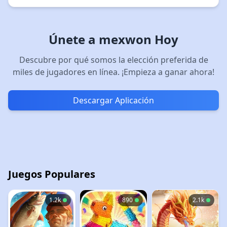
29/06/2026 CesarS*** retiro exitoso 9,600 MXN 💸
Únete a mexwon Hoy
Descubre por qué somos la elección preferida de
miles de jugadores en línea. ¡Empieza a ganar ahora!
Descargar Aplicación
Juegos Populares
1.2k
890
2.1k