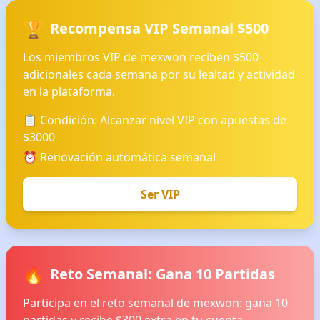
🏆
Recompensa VIP Semanal $500
Los miembros VIP de mexwon reciben $500
adicionales cada semana por su lealtad y actividad
en la plataforma.
📋 Condición: Alcanzar nivel VIP con apuestas de
$3000
⏰ Renovación automática semanal
Ser VIP
🔥
Reto Semanal: Gana 10 Partidas
Participa en el reto semanal de mexwon: gana 10