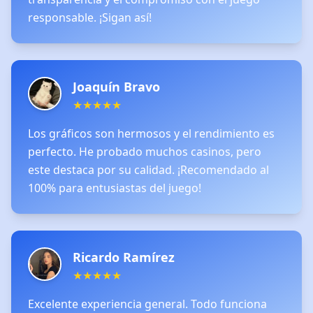
responsable. ¡Sigan así!
Joaquín Bravo
★
★
★
★
★
Los gráficos son hermosos y el rendimiento es
perfecto. He probado muchos casinos, pero
este destaca por su calidad. ¡Recomendado al
100% para entusiastas del juego!
Ricardo Ramírez
★
★
★
★
★
Excelente experiencia general. Todo funciona