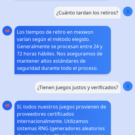
👤
¿Cuánto tardan los retiros?
🎟️
Los tiempos de retiro en mexwon
varían según el método elegido.
Generalmente se procesan entre 24 y
72 horas hábiles. Nos aseguramos de
mantener altos estándares de
seguridad durante todo el proceso.
👤
¿Tienen juegos justos y verificados?
🎟️
Sí, todos nuestros juegos provienen de
proveedores certificados
internacionalmente. Utilizamos
sistemas RNG (generadores aleatorios