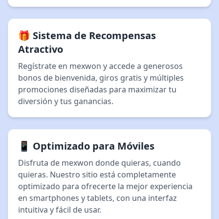
29/06/2026 Kev*** gano 23,500 MXN 🔥
29/06/2026 Kare*** gano 1,500 MXN 🏆
29/06/2026 Rena*** retiro exitoso 11,600 MXN ✅
🎁 Sistema de Recompensas
29/06/2026 JuanSo*** retiro exitoso 6,200 MXN 💸
Atractivo
29/06/2026 Renat*** retiro exitoso 2,800 MXN 🏦
29/06/2026 Monts*** gano 6,000 MXN 💰
Regístrate en mexwon y accede a generosos
29/06/2026 JuanC*** gano 30,000 MXN 💰
bonos de bienvenida, giros gratis y múltiples
29/06/2026 Karen*** recibio reembolso 1,200 MXN 🔄
promociones diseñadas para maximizar tu
29/06/2026 Montse*** gano 33,000 MXN 🏆
diversión y tus ganancias.
29/06/2026 JuanDie*** gano 16,000 MXN 🏆
29/06/2026 Cesar*** recibio bono 200 MXN 🎁
29/06/2026 Edua*** recibio reembolso 1,280 MXN 💵
📱 Optimizado para Móviles
29/06/2026 JuanDa*** pego el jackpot de 179,000 MXN 🎰
29/06/2026 JuanLu*** recibio reembolso 720 MXN 🔄
Disfruta de mexwon donde quieras, cuando
29/06/2026 JuanJos*** gano 14,000 MXN 💰
quieras. Nuestro sitio está completamente
29/06/2026 AngelG*** pego el jackpot de 62,000 MXN 🚀
optimizado para ofrecerte la mejor experiencia
29/06/2026 AngelN*** retiro exitoso 3,200 MXN ✅
en smartphones y tablets, con una interfaz
29/06/2026 Renata*** gano 7,500 MXN 🔥
intuitiva y fácil de usar.
29/06/2026 KarenH*** retiro exitoso 14,000 MXN 💸