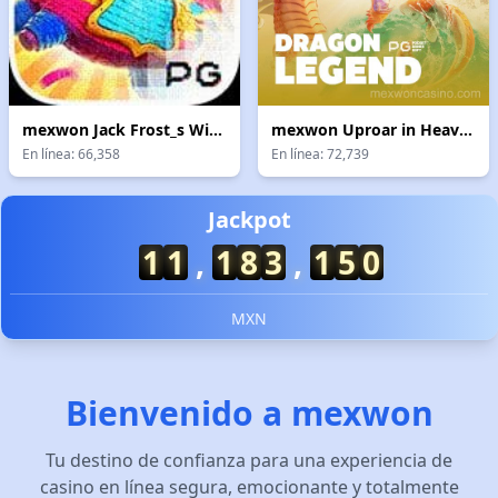
mexwon Jack Frost_s Winter
mexwon Uproar in Heaven
En línea: 66,358
En línea: 72,739
29/06/2026 Alo*** retiro exitoso 14,600 MXN 🏦
Jackpot
29/06/2026 Jua*** gano 30,000 MXN 💰
1
1
,
2
4
5
,
2
7
7
29/06/2026 Juan*** recibio bono 1,250 MXN 🎁
29/06/2026 JuanL*** recibio reembolso 940 MXN 🔄
29/06/2026 Ces*** pego el jackpot de 214,000 MXN 🎰
MXN
29/06/2026 JuanJ*** gano 15,500 MXN 🏆
29/06/2026 JuanD*** gano 5,500 MXN 💰
29/06/2026 JuanM*** pego el jackpot de 145,000 MXN 🎰
Bienvenido a mexwon
29/06/2026 Ang*** pego el jackpot de 112,000 MXN 🚀
29/06/2026 JuanJo*** recibio reembolso 1,140 MXN 🎊
Tu destino de confianza para una experiencia de
29/06/2026 JuanA*** pego el jackpot de 217,000 MXN 🚀
casino en línea segura, emocionante y totalmente