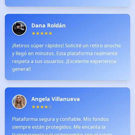
Dana Roldán
★
★
★
★
★
¡Retiros súper rápidos! Solicité un retiro anoche
y llegó en minutos. Esta plataforma realmente
respeta a sus usuarios. ¡Excelente experiencia
general!
Angela Villanueva
★
★
★
★
☆
Plataforma segura y confiable. Mis fondos
siempre están protegidos. Me encanta la
transparencia y el compromiso con el juego