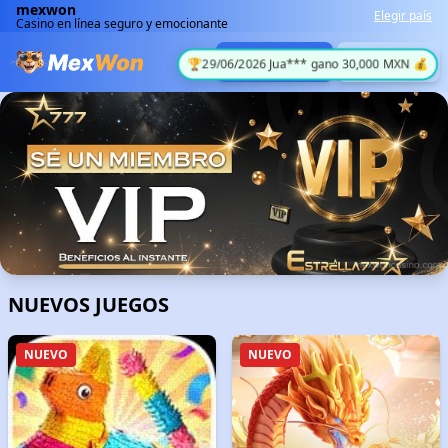
mexwon
Elegir país
Casino en línea seguro y emocionante
Iniciar Sesión
Registrarse
🏆
29/06/2026 Juan*** recibio bono 1,250 MXN 🎁
NUEVOS JUEGOS
NUEVO
NUEVO