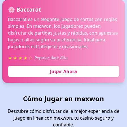
🌸 Baccarat
Baccarat es un elegante juego de cartas con reglas
simples. En mexwon, los jugadores pueden
disfrutar de partidas justas y rápidas, con apuestas
bajas o altas según su preferencia. Ideal para
jugadores estratégicos y ocasionales.
★ ★ ★ ★ ☆
Popularidad: Alta
Jugar Ahora
Cómo Jugar en mexwon
Descubre cómo disfrutar de la mejor experiencia de
juego en línea con mexwon, tu casino seguro y
confiable.